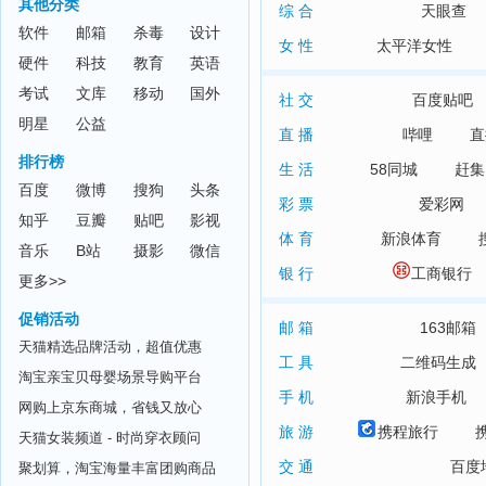
其他分类
综 合
天眼查
软件
邮箱
杀毒
设计
女 性
太平洋女性
硬件
科技
教育
英语
考试
文库
移动
国外
社 交
百度贴吧
明星
公益
直 播
哔哩
直
排行榜
生 活
58同城
赶集
百度
微博
搜狗
头条
彩 票
爱彩网
知乎
豆瓣
贴吧
影视
体 育
新浪体育
音乐
B站
摄影
微信
银 行
工商银行
更多>>
促销活动
邮 箱
163邮箱
天猫精选品牌活动，超值优惠
工 具
二维码生成
淘宝亲宝贝母婴场景导购平台
手 机
新浪手机
网购上京东商城，省钱又放心
旅 游
携程旅行
天猫女装频道 - 时尚穿衣顾问
交 通
百度
聚划算，淘宝海量丰富团购商品