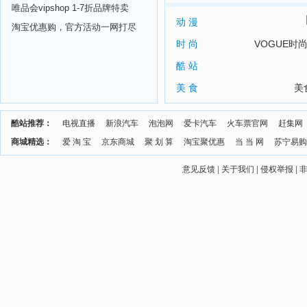
唯品会vipshop 1-7折品牌特卖
动 漫
淘宝优惠购，官方活动一网打尽
时 尚
VOGUE时
酷 站
美 食
美
酷站推荐：
电视直播
新浪汽车
泡泡网
爱卡汽车
火车票官网
赶集网
商城精选：
爱 淘 宝
京东商城
聚 划 算
淘宝聚优惠
当 当 网
苏宁易购
意见反馈
|
关于我们
|
侵权举报
|