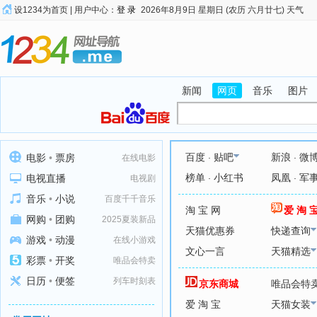
设1234为首页
|
用户中心：
登 录
2026年8月9日 星期日 (农历 六月廿七)
天气
新闻
网页
音乐
图片
.
.
百度
贴吧
新浪
微
电影
•
票房
在线电影
.
.
榜单
小红书
凤凰
军
电视直播
电视剧
音乐
•
小说
百度千千音乐
淘 宝 网
爱 淘 
网购
•
团购
2025夏装新品
天猫优惠券
快递查询
游戏
•
动漫
在线小游戏
文心一言
天猫精选
彩票
•
开奖
唯品会特卖
日历
•
便签
列车时刻表
京东商城
唯品会特
爱 淘 宝
天猫女装