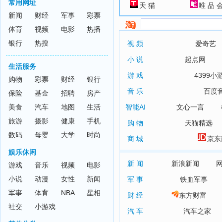
常用网址
天 猫
唯 品 
新闻
财经
军事
彩票
体育
视频
电影
热播
银行
热搜
视 频
爱奇艺
小 说
起点网
生活服务
游 戏
4399小
购物
彩票
财经
银行
音 乐
百度
保险
基金
招聘
房产
美食
汽车
地图
生活
智能AI
文心一言
旅游
摄影
健康
手机
购 物
天猫精选
数码
母婴
大学
时尚
商 城
京东
娱乐休闲
新 闻
新浪新闻
游戏
音乐
视频
电影
小说
动漫
女性
新闻
军 事
铁血军事
军事
体育
NBA
星相
财 经
东方财富
社交
小游戏
汽 车
汽车之家